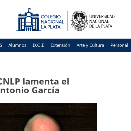
S
Alumnos
D.O.E
Extensión
Arte y Cultura
Personal
CNLP lamenta el
Antonio García