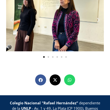
Colegio Nacional "Rafael Hernández"
dependiente
de la
UNLP
- Av. 1 y 49, La Plata (CP 1900), Buenos