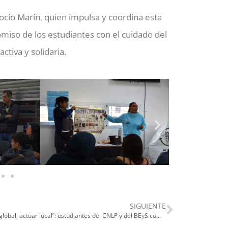
ocío Marín, quien impulsa y coordina esta
romiso de los estudiantes con el cuidado del
tiva y solidaria.
SIGUIENTE
“Pensar global, actuar local”: estudiantes del CNLP y del BEyS compartieron un taller sobre escalas de análisis ambiental