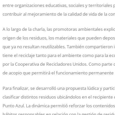
entre organizaciones educativas, sociales y territoriales
contribuir al mejoramiento de la calidad de vida de la c
A lo largo de la charla, las promotoras ambientales expli
origen de los residuos, los materiales que pueden deposi
que ya no resultan reutilizables. También compartieron 
tiene el reciclaje tanto para el ambiente como para la eco
por la Cooperativa de Recicladores Unidos. Como parte de
de acopio que permitirá el funcionamiento permanente 
Para finalizar, se desarrolló una propuesta lúdica y parti
clasificar distintos residuos ubicándolos en el recipient
Punto Azul. La dinámica permitió reforzar los contenido
hábitos responsables en relación con la gestión de resid