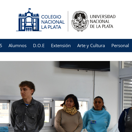
S
Alumnos
D.O.E
Extensión
Arte y Cultura
Personal