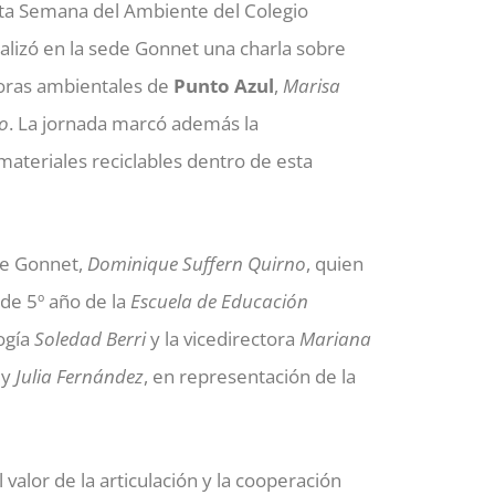
 5ta Semana del Ambiente del Colegio
ealizó en la sede Gonnet una charla sobre
toras ambientales de
Punto Azul
,
Marisa
o
. La jornada marcó además la
ateriales reciclables dentro de esta
ede Gonnet,
Dominique Suffern Quirno
, quien
 de 5º año de la
Escuela de Educación
ogía
Soledad Berri
y la vicedirectora
Mariana
y
Julia Fernández
, en representación de la
 valor de la articulación y la cooperación