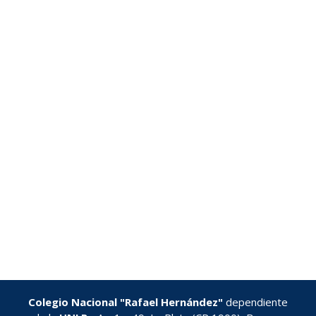
Día 11 y 12
Colegio Nacional "Rafael Hernández"
dependiente